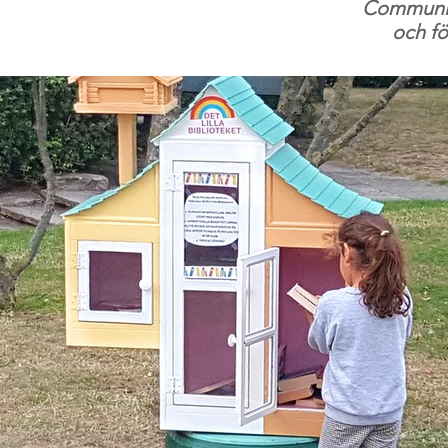
Community
och fö