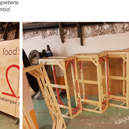
mpetens
mtid